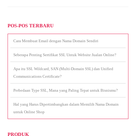
POS-POS TERBARU
Cara Membuat Email dengan Nama Domain Sendiri
Seberapa Penting Sertifikat SSL Untuk Website Jualan Online?
Apa itu SSL Wildcard, SAN (Multi-Domain SSL) dan Unified
Communications Certificate?
Perbedaan Type SSL, Mana yang Paling Tepat untuk Bisnismu?
Hal yang Harus Dipertimbangkan dalam Memilih Nama Domain
untuk Online Shop
PRODUK