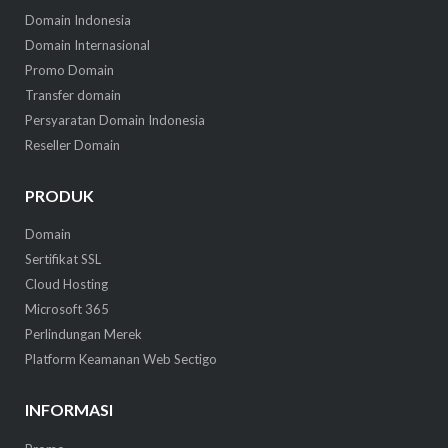
Domain Indonesia
Domain Internasional
Promo Domain
Transfer domain
Persyaratan Domain Indonesia
Reseller Domain
PRODUK
Domain
Sertifikat SSL
Cloud Hosting
Microsoft 365
Perlindungan Merek
Platform Keamanan Web Sectigo
INFORMASI