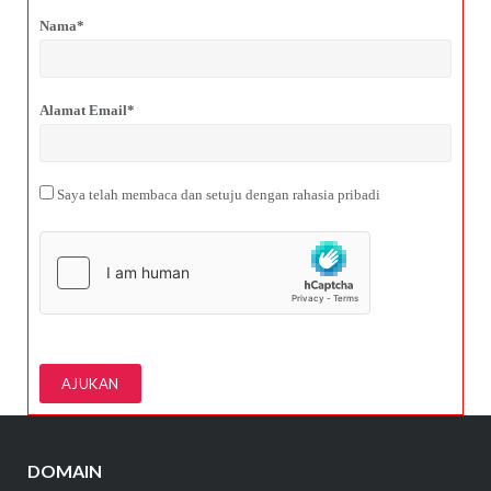
Nama*
Alamat Email*
Saya telah membaca dan setuju dengan rahasia pribadi
DOMAIN