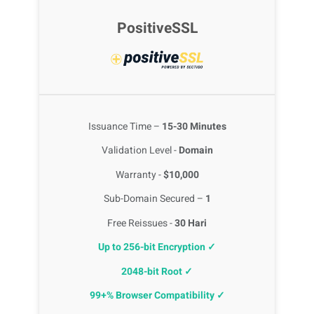
PositiveSSL
Issuance Time –
15-30 Minutes
Validation Level -
Domain
Warranty -
$10,000
Sub-Domain Secured –
1
Free Reissues -
30 Hari
Up to 256-bit Encryption ✓
2048-bit Root ✓
99+% Browser Compatibility ✓