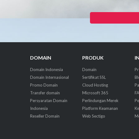
DOMAIN
PRODUK
I
Domain Indonesia
Domain
P
Domain Internasional
Sertifikat SSL
Bl
Promo Domain
Cloud Hosting
P
Transfer domain
Microsoft 365
F
Persyaratan Domain
Perlindungan Merek
Pe
Indonesia
Platform Keamanan
Ke
Reseller Domain
Web Sectigo
M