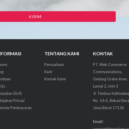
NFORMASI
TENTANG KAMI
KONTAK
romo
Perusahaan
PT. Web Commerce
og
Karir
Communications,
anduan
Kontak Kami
Gedung Graha Iman,
AQs
Lantai 2, Unit 3
rjanjian (SLA)
Jl. Tembus Kalimalan
bijakan Privasi
No. 1A-E, Bekasi Bara
etode Pembayaran
Jawa Barat 17136
Email:
support@merekmu.co