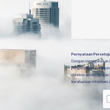
Pernyataan Persetuj
Dengan menggunakan la
pengumpulan, penggunaa
dikelola sesuai dengan
kerahasiaan informasi 