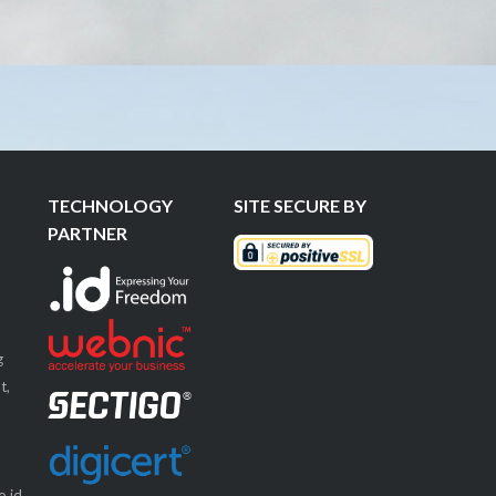
TECHNOLOGY
SITE SECURE BY
PARTNER
g
t,
.id