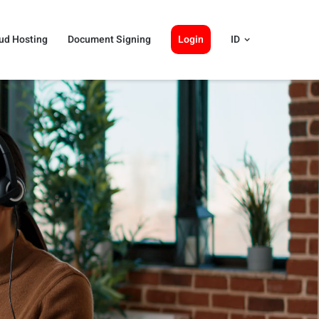
ud Hosting
Document Signing
Login
ID