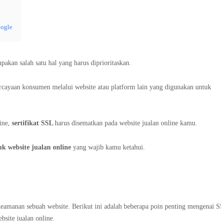
oogle
pakan salah satu hal yang harus diprioritaskan.
rcayaan konsumen melalui website atau platform lain yang digunakan untuk
ine,
sertifikat SSL
harus disematkan pada website jualan online kamu.
k website jualan online
yang wajib kamu ketahui.
keamanan sebuah website. Berikut ini adalah beberapa poin penting mengenai 
site jualan online.