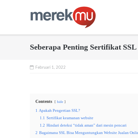
Skip
to
content
Seberapa Penting Sertifikat SS
Februari 1, 2022
Contents
hide
1
Apakah Pengertian SSL?
1.1
Sertifikat keamanan website
1.2
Hindari deteksi “tidak aman” dari mesin pencari
2
Bagaimana SSL Bisa Menguntungkan Website Jualan Onli