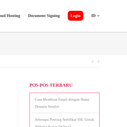
oud Hosting
Document Signing
Login
ID
Navigasi
pos
POS-POS TERBARU
Cara Membuat Email dengan Nama
Domain Sendiri
Seberapa Penting Sertifikat SSL Untuk
Website Jualan Online?