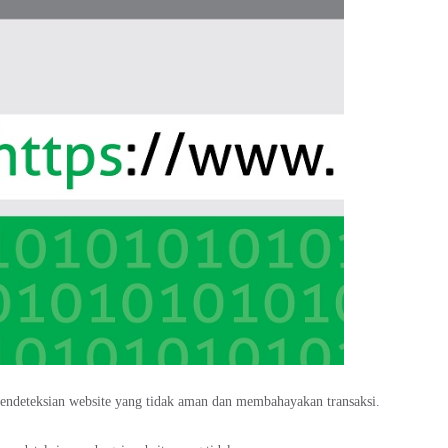
endeteksian website yang tidak aman dan membahayakan transaksi.