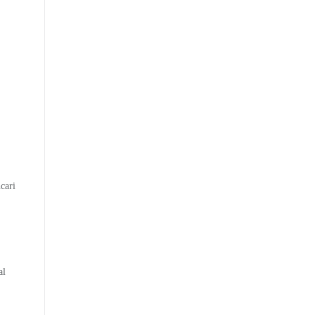
cari
al