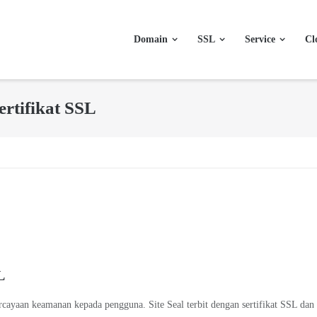
Domain
SSL
Service
Cl
ertifikat SSL
L
rcayaan keamanan kepada pengguna. Site Seal terbit dengan sertifikat SSL dan