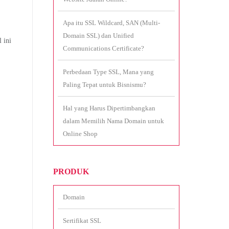
Apa itu SSL Wildcard, SAN (Multi-
Domain SSL) dan Unified
 ini
Communications Certificate?
Perbedaan Type SSL, Mana yang
Paling Tepat untuk Bisnismu?
Hal yang Harus Dipertimbangkan
dalam Memilih Nama Domain untuk
Online Shop
PRODUK
Domain
Sertifikat SSL