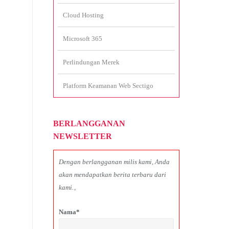
Cloud Hosting
Microsoft 365
Perlindungan Merek
Platform Keamanan Web Sectigo
BERLANGGANAN
NEWSLETTER
Dengan berlangganan milis kami, Anda
akan mendapatkan berita terbaru dari
kami.。
Nama*