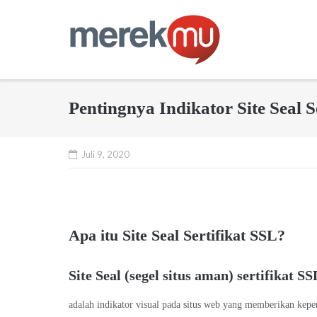
Skip
to
content
Pentingnya Indikator Site Seal S
Juli 9, 2020
Apa itu Site Seal Sertifikat SSL?
Site Seal (segel situs aman) sertifikat SS
adalah indikator visual pada situs web yang memberikan kepe